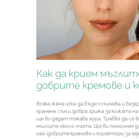
Как да крием мъглит
добрите кремове и 
Всяка жена иска да бъде слънчева и бе
хранене, сън и добра грижа за кожата н
ще ви дадат такава аура. Трабва да се 
мъглите около очите. Ще ви помогнем д
най-добрите кремове и коректори за ед