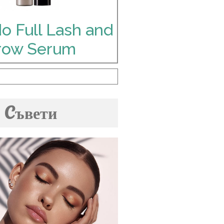
do Full Lash and
row Serum
Cъвети
ите помади за вежди,
ито блогърите
препоръчват!