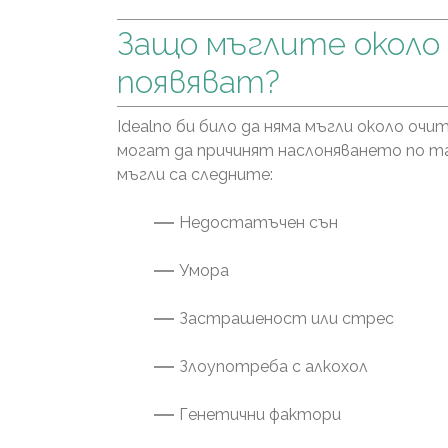
Защо мъглите около
появяват?
Idealno би било да няма мъгли около очи
могат да причинят наслоняването по та
мъгли са следните:
Недостатъчен сън
Умора
Застрашеност или стрес
Злоупотреба с алкохол
Генетични фактори