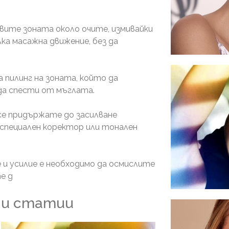
вите зоната около очите, измивайки
лка масажна движение, без да
 пилинг на зоната, който да
да спести от мъглата.
5 трика
се придържате до засилване
специален коректор или тонален
е и усилие е необходимо да осмислите
е д
ни статии
Сапунен