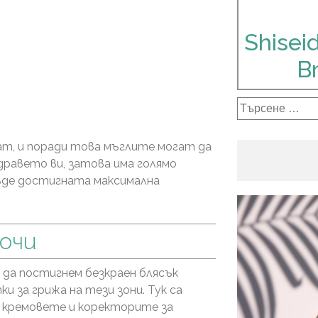
Shisei
B
Търсене
за:
ат, и поради това мъглите могат да
равето ви, затова има голямо
бъде достигната максимална
 очи
Най-добр
ко
 да постигнем безкраен блясък
и за грижа на тези зони. Тук са
а кремовете и коректорите за