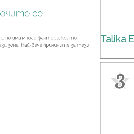
 очите се
Talika 
те, но има много фактори, които
зи зона. Най-вече причините за тези
3