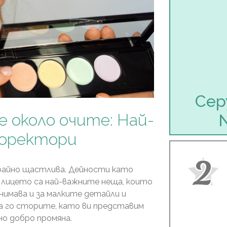
Сер
е около очите: Най-
коректори
2
зкрайно щастлива. Дейности като
а лицето са най-важните неща, които
внимава и за малките детайли и
а го сторите, като ви представим
но добро промяна.