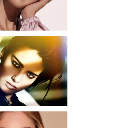
 за перфектни вежди
и вежди: Стилизиране