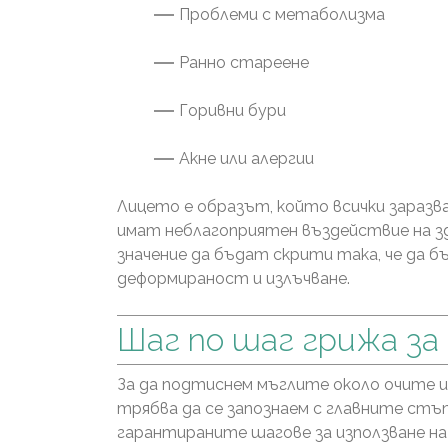
Проблеми с метаболизма
Ранно стареене
Горивни бури
Акне или алергии
Лицето е образът, който всички заразв
имат неблагоприятен въздействие на зд
значение да бъдат скрити така, че да 
деформираност и излъчване.
Шаг по шаг грижа за
За да подтиснем мъглите около очите и
трябва да се запознаем с главните стъпк
гарантираните шагове за използване н