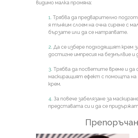
видимо малка промяна:
Трябва да предварително подгот
я тънким слоем на очна сирене с ма
бързате или да се натрапвате.
Да се избере подходящият крем за
достигне импресия на безмълвие и 
Трябва да посветите време и да 
маскиращият ефект с помощта на 
крем.
За повече забелязане за маскиран
представата си и да се придържат
Препоръча