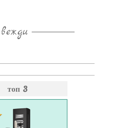
 вежди
топ 3