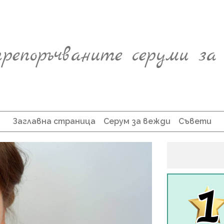
репоръчваните серуми за
Заглавна страница
Серум за вежди
Cъвети
1