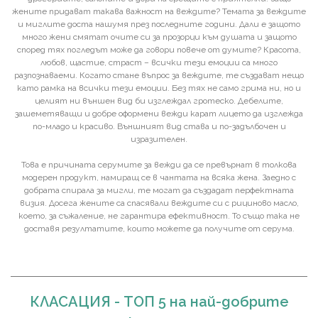
жените придават такава важност на веждите? Темата за веждите
и миглите доста нашумя през последните години. Дали е защото
много жени смятат очите си за прозорци към душата и защото
според тях погледът може да говори повече от думите? Красота,
любов, щастие, страст – всички тези емоции са много
разпознаваеми. Когато стане въпрос за веждите, те създават нещо
като рамка на всички тези емоции. Без тях не само грима ни, но и
целият ни външен вид би изглеждал гротеско. Дебелите,
зашеметяващи и добре оформени вежди карат лицето да изглежда
по-младо и красиво. Външният вид става и по-задълбочен и
изразителен.
Това е причината серумите за вежди да се превърнат в толкова
модерен продукт, намиращ се в чантата на всяка жена. Заедно с
добрата спирала за мигли, те могат да създадат перфектната
визия. Досега жените са спасявали веждите си с рициново масло,
което, за съжаление, не гарантира ефективност. То също така не
доставя резултатите, които можете да получите от серума.
КЛАСАЦИЯ
- ТОП 5 на най-добрите