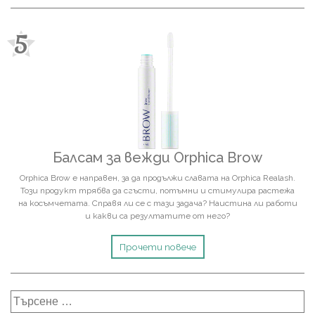
5
Балсам за вежди Orphica Brow
Orphica Brow е направен, за да продължи славата на Orphica Realash.
Този продукт трябва да сгъсти, потъмни и стимулира растежа
на косъмчетата. Справя ли се с тази задача? Наистина ли работи
и какви са резултатите от него?
Прочети повече
Търсене
за: