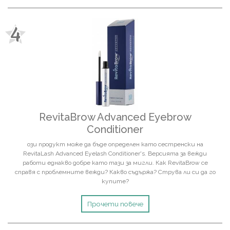
4
RevitaBrow Advanced Eyebrow
Conditioner
ози продукт може да бъде определен като сестренски на
RevitaLash Advanced Eyelash Conditioner's. Версията за вежди
работи еднакво добре като тази за мигли. Как RevitaBrow се
справя с проблемните вежди? Какво съдържа? Струва ли си да го
купите?
Прочети повече