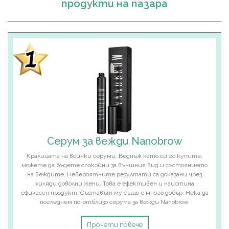
продукти на пазара
1
Серум за вежди Nanobrow
Кралицата на всички серуми. Веднъж като си го купите,
можете да бъдете спокойни за външния вид и състоянието
на веждите. Невероятните резултати са доказани чрез
хиляди доволни жени. Това е ефективен и наистина
ефикасен продукт. Съставът му също е много добър. Нека да
погледнем по-отблизо серума за вежди Nanobrow.
Прочети повече