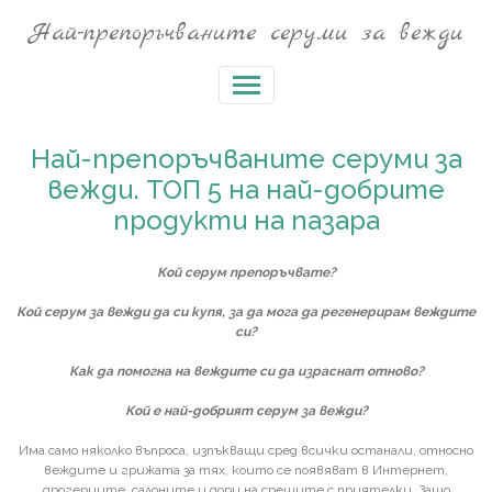
Най-препоръчваните серуми за вежди
Най-препоръчваните серуми за
вежди. ТОП 5 на най-добрите
продукти на пазара
Кой серум препоръчвате?
Кой серум за вежди да си купя, за да мога да регенерирам веждите
си?
Как да помогна на веждите си да израснат отново?
Кой е най-добрият серум за вежди?
Има само няколко въпроса, изпъкващи сред всички останали, относно
веждите и грижата за тях, които се появяват в Интернет,
дрогериите, салоните и дори на срещите с приятелки. Защо