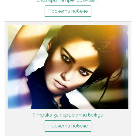
блогърите препоръчват!
Прочети повече
5 трика за перфектни вежди
Прочети повече