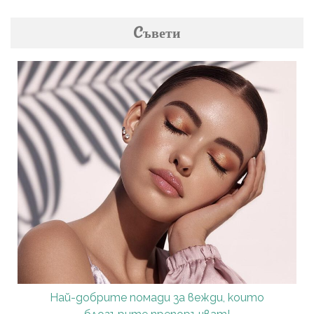
Cъвети
Най-добрите помади за вежди, които