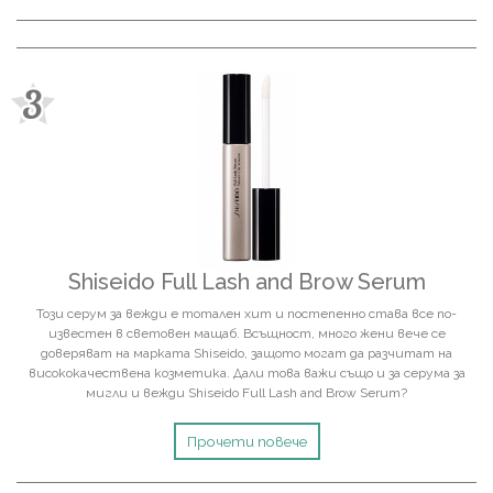
3
Shiseido Full Lash and Brow Serum
Този серум за вежди e тотален хит и постeпенно става все по-
известен в световен мащаб. Всъщност, много жени вече се
доверяват на марката Shiseido, защото могат да разчитат на
висококачествена козметика. Дали това важи също и за серума за
мигли и вежди Shiseido Full Lash and Brow Serum?
Прочети повече