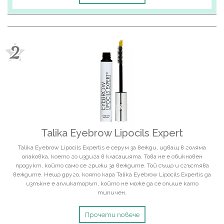
2
Talika Eyebrow Lipocils Expert
Talika Eyebrow Lipocils Expertis е серум за вежди, идващ в голяма
опаковка, което го издига в класацията. Това не е обикновен
продукт, който само се грижи за веждите. Той също и сгъстява
веждите. Нещо друго, която кара Talika Eyebrow Lipocils Expertis да
изпъкне е апликаторът, който не може да се опише като
типичен.
Прочети повече